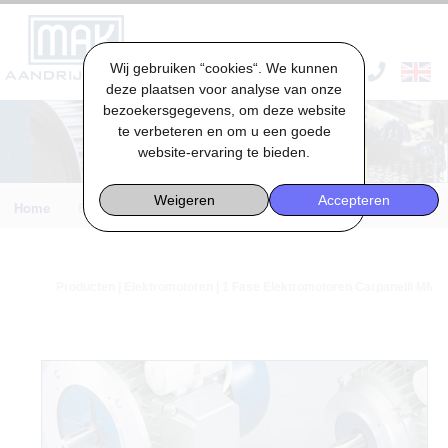
Wij gebruiken “cookies“. We kunnen
VACATURES & STAGES
deze plaatsen voor analyse van onze
bezoekersgegevens, om deze website
te verbeteren en om u een goede
website-ervaring te bieden.
Weigeren
Accepteren
Home
Engineering
Producten
|
Elektromotoren
| 1 Fase Elektromotoren Carpanelli MM |