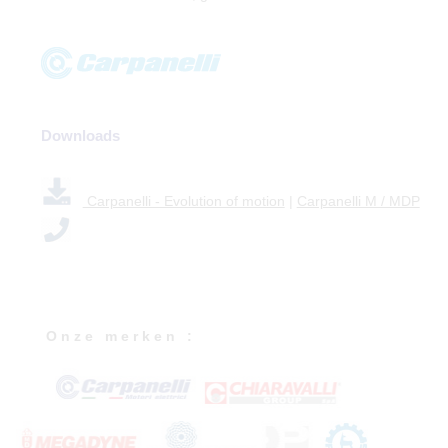
Downloads
Carpanelli - Evolution of motion
|
Carpanelli M / MDP
O n z e m e r k e n :