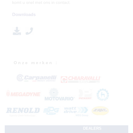
komt u snel met ons in contact.
Downloads
O n z e m e r k e n :
|
DEALERS