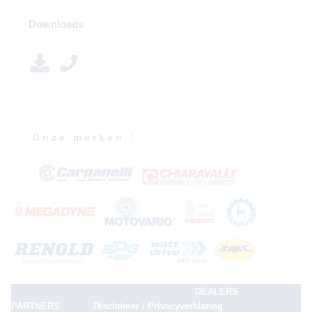
Downloads
O n z e m e r k e n :
|
DEALERS
|
|
PARTNERS
Disclaimer / Privacyverklaring