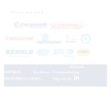
O n z e m e r k e n :
|
DEALERS
|
|
PARTNERS
Disclaimer / Privacyverklaring
|
VACATURES & STAGES
Volg ons op: