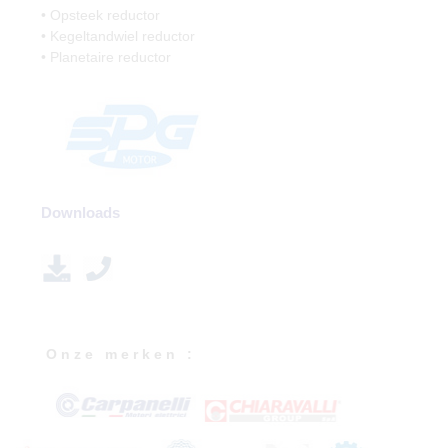
• Opsteek reductor
• Kegeltandwiel reductor
• Planetaire reductor
Downloads
O n z e m e r k e n :