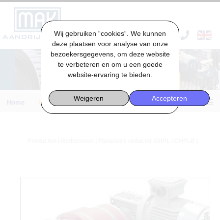
Wij gebruiken “cookies“. We kunnen
VACATURES & STAGES
deze plaatsen voor analyse van onze
bezoekersgegevens, om deze website
te verbeteren en om u een goede
website-ervaring te bieden.
Weigeren
Accepteren
Home
Engineering
Producten
|
Reductoren
| Planetaire reductor CHPL / CHPLB |