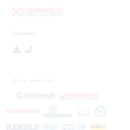
Downloads
O n z e m e r k e n :