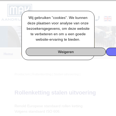
Wij gebruiken “cookies“. We kunnen
VACATURES & STAGES
deze plaatsen voor analyse van onze
bezoekersgegevens, om deze website
te verbeteren en om u een goede
website-ervaring te bieden.
Weigeren
Home
Engineering
Producten
|
Rollenketting
| Stalen uitvoering |
Rollenketting stalen uitvoering
Renold Europese standaard rollen ketting
Volgens standaard ISO 606.