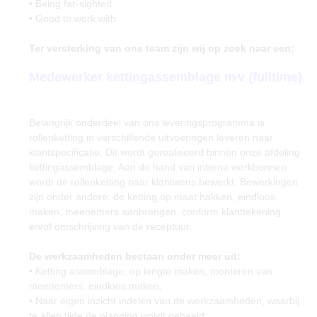
• Being far-sighted
• Good to work with
Ter versterking van ons team zijn wij op zoek naar een:
Medewerker kettingassemblage m⁄v (fulltime)
Belangrijk onderdeel van ons leveringsprogramma is
rollenketting in verschillende uitvoeringen leveren naar
klantspecificatie. Dit wordt gerealiseerd binnen onze afdeling
kettingassemblage. Aan de hand van interne werkbonnen
wordt de rollenketting naar klantwens bewerkt. Bewerkingen
zijn onder andere: de ketting op maat hakken, eindloos
maken, meenemers aanbrengen, conform klanttekening
en/of omschrijving van de receptuur.
De werkzaamheden bestaan onder meer uit:
• Ketting assemblage, op lengte maken, monteren van
meenemers, eindloos maken;
• Naar eigen inzicht indelen van de werkzaamheden, waarbij
te allen tijde de planning wordt gehaald;