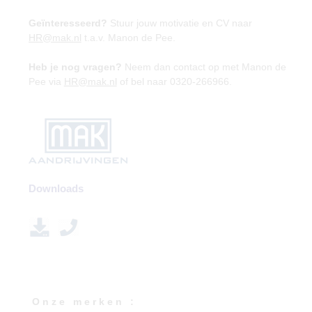
Geïnteresseerd?
Stuur jouw motivatie en CV naar
HR@mak.nl
t.a.v. Manon de Pee.
Heb je nog vragen?
Neem dan contact op met Manon de
Pee via
HR@mak.nl
of bel naar 0320-266966.
Downloads
O n z e m e r k e n :