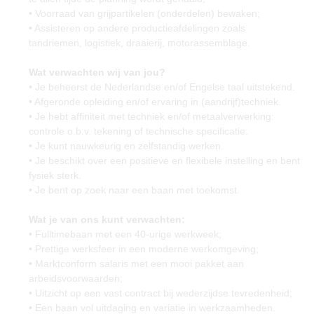
• Voorraad van grijpartikelen (onderdelen) bewaken;
• Assisteren op andere productieafdelingen zoals
tandriemen, logistiek, draaierij, motorassemblage.
Wat verwachten wij van jou?
• Je beheerst de Nederlandse en/of Engelse taal uitstekend.
• Afgeronde opleiding en/of ervaring in (aandrijf)techniek.
• Je hebt affiniteit met techniek en/of metaalverwerking:
controle o.b.v. tekening of technische specificatie.
• Je kunt nauwkeurig en zelfstandig werken.
• Je beschikt over een positieve en flexibele instelling en bent
fysiek sterk.
• Je bent op zoek naar een baan met toekomst.
Wat je van ons kunt verwachten:
• Fulltimebaan met een 40-urige werkweek;
• Prettige werksfeer in een moderne werkomgeving;
• Marktconform salaris met een mooi pakket aan
arbeidsvoorwaarden;
• Uitzicht op een vast contract bij wederzijdse tevredenheid;
• Een baan vol uitdaging en variatie in werkzaamheden.